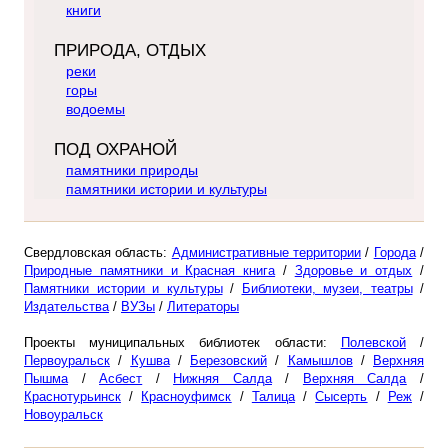
книги
ПРИРОДА, ОТДЫХ
реки
горы
водоемы
ПОД ОХРАНОЙ
памятники природы
памятники истории и культуры
Свердловская область:
Административные территории
/
Города
/
Природные памятники и Красная книга
/
Здоровье и отдых
/
Памятники истории и культуры
/
Библиотеки, музеи, театры
/
Издательства
/
ВУЗы
/
Литераторы
Проекты муниципальных библиотек области:
Полевской
/
Первоуральск
/
Кушва
/
Березовский
/
Камышлов
/
Верхняя
Пышма
/
Асбест
/
Нижняя Салда
/
Верхняя Салда
/
Краснотурьинск
/
Красноуфимск
/
Талица
/
Сысерть
/
Реж
/
Новоуральск