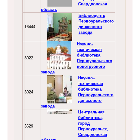
Свердловская
область
Библиоцентр
Первоуральского
16444
динасового
завода
Научно-
техническая
библиотека
3022
Первоуральского
новотрубного
завода
Научно–
техническая
библиотека
3024
Первоуральского
динасового
завода
Центральная
библиотека,
город
3629
Первоуральск,
Свердловская