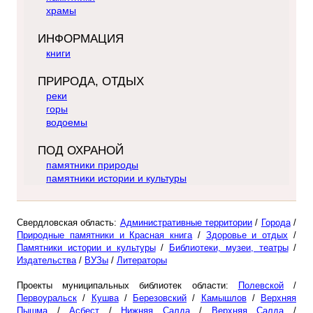
храмы
ИНФОРМАЦИЯ
книги
ПРИРОДА, ОТДЫХ
реки
горы
водоемы
ПОД ОХРАНОЙ
памятники природы
памятники истории и культуры
Свердловская область:
Административные территории
/
Города
/
Природные памятники и Красная книга
/
Здоровье и отдых
/
Памятники истории и культуры
/
Библиотеки, музеи, театры
/
Издательства
/
ВУЗы
/
Литераторы
Проекты муниципальных библиотек области:
Полевской
/
Первоуральск
/
Кушва
/
Березовский
/
Камышлов
/
Верхняя
Пышма
/
Асбест
/
Нижняя Салда
/
Верхняя Салда
/