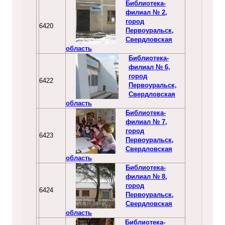
Библиотека-
филиал № 2,
город
6420
Первоуральск,
Свердловская
область
Библиотека-
филиал № 6,
город
6422
Первоуральск,
Свердловская
область
Библиотека-
филиал № 7,
город
6423
Первоуральск,
Свердловская
область
Библиотека-
филиал № 8,
город
6424
Первоуральск,
Свердловская
область
Библиотека-