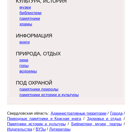
КУЛЬТУРА, ИСТОРИЯ
музеи
библиотеки
памятники
храмы
ИНФОРМАЦИЯ
книги
ПРИРОДА, ОТДЫХ
реки
горы
водоемы
ПОД ОХРАНОЙ
памятники природы
памятники истории и культуры
Свердловская область:
Административные территории
/
Города
/
Природные памятники и Красная книга
/
Здоровье и отдых
/
Памятники истории и культуры
/
Библиотеки, музеи, театры
/
Издательства
/
ВУЗы
/
Литераторы