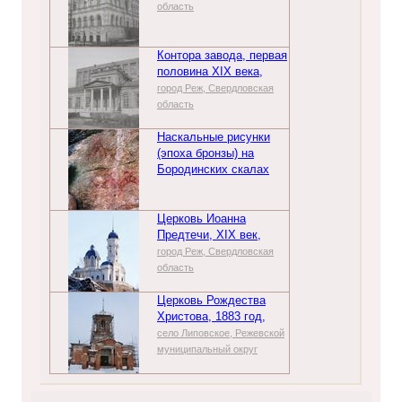
область
Контора завода, первая
половина XIX века,
город Реж, Свердловская
область
Наскальные рисунки
(эпоха бронзы) на
Бородинских скалах
Церковь Иоанна
Предтечи, XIX век,
город Реж, Свердловская
область
Церковь Рождества
Христова, 1883 год,
село Липовское, Режевской
муниципальный округ