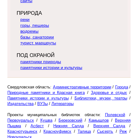
сайты
ПРИРОДА
реки
горы, пещеры
водоемы
базы, санатории
турист. маршруты
ПОД ОХРАНОЙ
памятники природы
памятники истории и культуры
Свердловская область:
Административные территории
/
Города
/
Природные памятники и Красная книга
/
Здоровье и отдых
/
Памятники истории и культуры
/
Библиотеки, музеи, театры
/
Издательства
/
ВУЗы
/
Литераторы
Проекты муниципальных библиотек области:
Полевской
/
Первоуральск
/
Кушва
/
Березовский
/
Камышлов
/
Верхняя
Пышма
/
Асбест
/
Нижняя Салда
/
Верхняя Салда
/
Краснотурьинск
/
Красноуфимск
/
Талица
/
Сысерть
/
Реж
/
Новоуральск