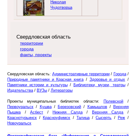
Николая
Чудотворца
Свердловская область
территории
города
факты, проекты
Свердловская область:
Административные территории
/
Города
/
Природные памятники и Красная книга
/
Здоровье и отдых
/
Памятники истории и культуры
/
Библиотеки, музеи, театры
/
Издательства
/
ВУЗы
/
Литераторы
Проекты муниципальных библиотек области:
Полевской
/
Первоуральск
/
Кушва
/
Березовский
/
Камышлов
/
Верхняя
Пышма
/
Асбест
/
Нижняя Салда
/
Верхняя Салда
/
Краснотурьинск
/
Красноуфимск
/
Талица
/
Сысерть
/
Реж
/
Новоуральск
Фактографическая база «Информация о Свердловской