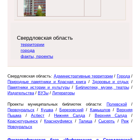
Свердловская область
территории
города
факты, проекты
Свердловская область:
Административные территории
/
Города
/
Природные памятники и Красная книга
/
Здоровье и отдых
/
Памятники истории и культуры
/
Библиотеки, музеи, театры
/
Издательства
/
ВУЗы
/
Литераторы
Проекты муниципальных библиотек области:
Полевской
/
Первоуральск
/
Кушва
/
Березовский
/
Камышлов
/
Верхняя
Пышма
/
Асбест
/
Нижняя Салда
/
Верхняя Салда
/
Краснотурьинск
/
Красноуфимск
/
Талица
/
Сысерть
/
Реж
/
Новоуральск
Фактографическая база «Информация о Свердловской