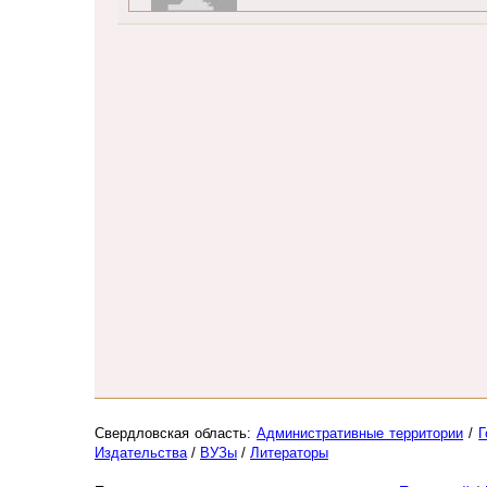
Свердловская область:
Административные территории
/
Г
Издательства
/
ВУЗы
/
Литераторы