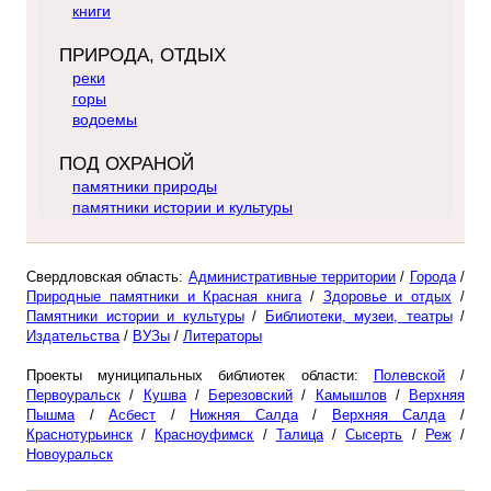
книги
ПРИРОДА, ОТДЫХ
реки
горы
водоемы
ПОД ОХРАНОЙ
памятники природы
памятники истории и культуры
Свердловская область:
Административные территории
/
Города
/
Природные памятники и Красная книга
/
Здоровье и отдых
/
Памятники истории и культуры
/
Библиотеки, музеи, театры
/
Издательства
/
ВУЗы
/
Литераторы
Проекты муниципальных библиотек области:
Полевской
/
Первоуральск
/
Кушва
/
Березовский
/
Камышлов
/
Верхняя
Пышма
/
Асбест
/
Нижняя Салда
/
Верхняя Салда
/
Краснотурьинск
/
Красноуфимск
/
Талица
/
Сысерть
/
Реж
/
Новоуральск