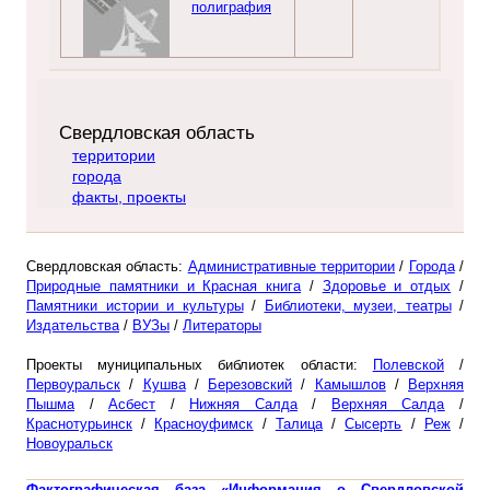
полиграфия
Свердловская область
территории
города
факты, проекты
Свердловская область:
Административные территории
/
Города
/
Природные памятники и Красная книга
/
Здоровье и отдых
/
Памятники истории и культуры
/
Библиотеки, музеи, театры
/
Издательства
/
ВУЗы
/
Литераторы
Проекты муниципальных библиотек области:
Полевской
/
Первоуральск
/
Кушва
/
Березовский
/
Камышлов
/
Верхняя
Пышма
/
Асбест
/
Нижняя Салда
/
Верхняя Салда
/
Краснотурьинск
/
Красноуфимск
/
Талица
/
Сысерть
/
Реж
/
Новоуральск
Фактографическая база «Информация о Свердловской