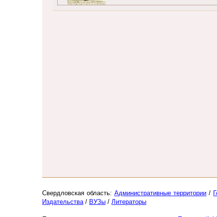
Свердловская область:
Административные территории
/
Г
Издательства
/
ВУЗы
/
Литераторы