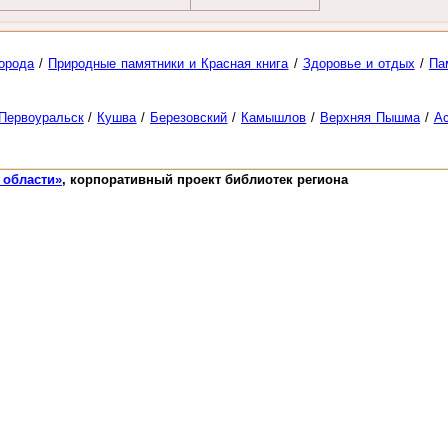
орода
/
Природные памятники и Красная книга
/
Здоровье и отдых
/
Па
Первоуральск
/
Кушва
/
Березовский
/
Камышлов
/
Верхняя Пышма
/
А
 области»
, корпоративный проект библиотек региона