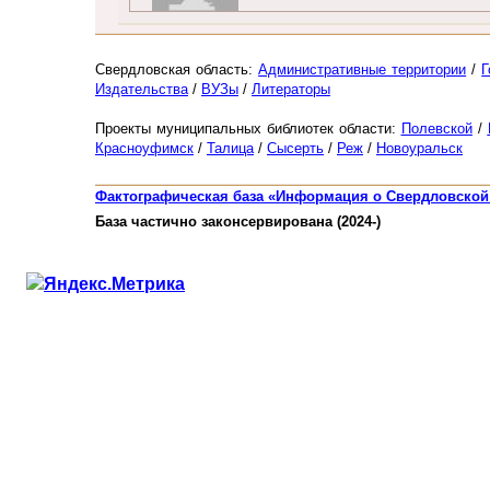
Свердловская область:
Административные территории
/
Г
Издательства
/
ВУЗы
/
Литераторы
Проекты муниципальных библиотек области:
Полевской
/
Красноуфимск
/
Талица
/
Сысерть
/
Реж
/
Новоуральск
Фактографическая база «Информация о Свердловской
База частично законсервирована (2024-)