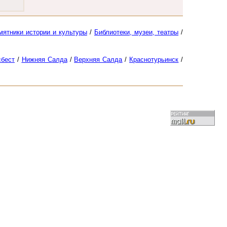
мятники истории и культуры
/
Библиотеки, музеи, театры
/
сбест
/
Нижняя Салда
/
Верхняя Салда
/
Краснотурьинск
/