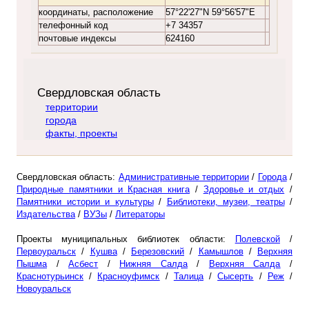
координаты, расположение
57°22'27"N 59°56'57"E
телефонный код
+7 34357
почтовые индексы
624160
Свердловская область
территории
города
факты, проекты
Свердловская область:
Административные территории
/
Города
/
Природные памятники и Красная книга
/
Здоровье и отдых
/
Памятники истории и культуры
/
Библиотеки, музеи, театры
/
Издательства
/
ВУЗы
/
Литераторы
Проекты муниципальных библиотек области:
Полевской
/
Первоуральск
/
Кушва
/
Березовский
/
Камышлов
/
Верхняя
Пышма
/
Асбест
/
Нижняя Салда
/
Верхняя Салда
/
Краснотурьинск
/
Красноуфимск
/
Талица
/
Сысерть
/
Реж
/
Новоуральск